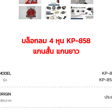
บล็อกลม 4 หุน​ KP-858
แกนสั้น แกนยาว
KP-8
MODEL
KP-85
รุ่น
ORIGIN
ประ
ลิตจาก