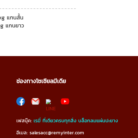
kg แกนสั้น
kg แกนยาว
ช่องทางโซเชียลมีเดีย
เฟสบุ๊ค:
เรมี่ ที่เดียวครบทุกสิ่ง บล็อกลมแผ่นปะยาง
อีเมล: salesacc@remyinter.com