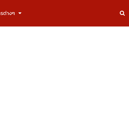
ารต่างๆ