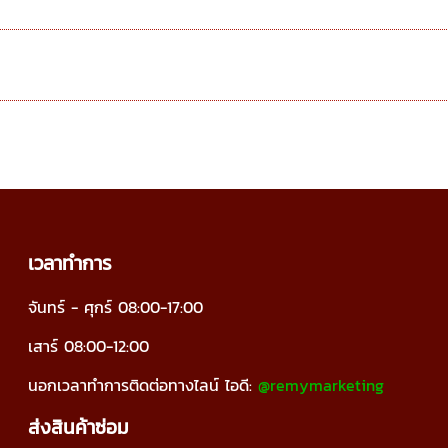
เวลาทำการ
จันทร์ - ศุกร์ 08:00-17:00
เสาร์ 08:00-12:00
นอกเวลาทำการติดต่อทางไลน์
ไอดี:
@remymarketing
ส่งสินค้าซ่อม