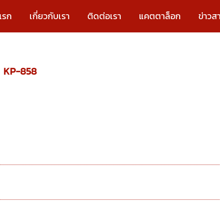
แรก
เกี่ยวกับเรา
ติดต่อเรา
แคตตาล็อก
ข่าวส
ม KP-858