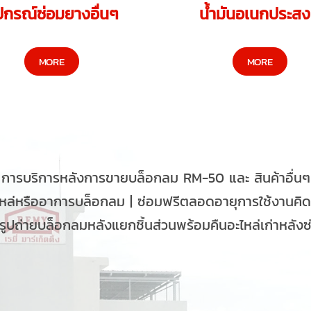
ปกรณ์ซ่อมยางอื่นๆ
น้ำมันอเนกประสง
MORE
MORE
การบริการหลังการขายบล็อกลม RM-50 และ สินค้าอื่นๆ
ล่หรืออาการบล็อกลม | ซ่อมฟรีตลอดอายุการใช้งานคิดเพ
งรูปถ่ายบล็อกลมหลังแยกชิ้นส่วนพร้อมคืนอะไหล่เก่าหลังซ