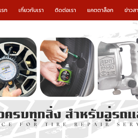
แรก
เกี่ยวกับเรา
ติดต่อเรา
แคตตาล็อก
ข่าวส