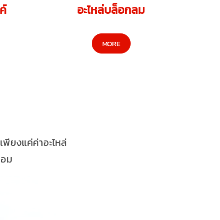
ค์
อะไหล่บล็อกลม
MORE
ียงแค่ค่าอะไหล่
่อม