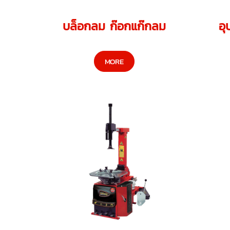
บล็อกลม ก๊อกแก๊กลม
อุ
MORE