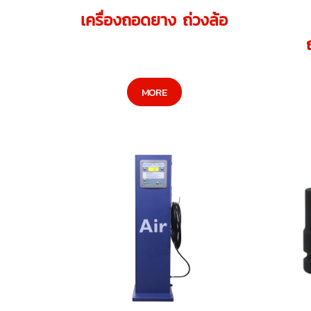
เครื่องถอดยาง ถ่วงล้อ
MORE