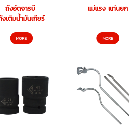
ถังอัดจารบี
แม่แรง แท่นยก
ถังเติมน้ำมันเกียร์
MORE
MORE