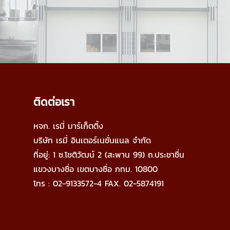
ติดต่อเรา
หจก. เรมี่ มาร์เก็ตติ้ง
บริษัท เรมี่ อินเตอร์เนชั่นแนล จำกัด
ที่อยู่: 1 ซ.โชติวัฒน์ 2 (สะพาน 99) ถ.ประชาชื่น
แขวงบางซื่อ
เขตบางซื่อ กทม. 10800
โทร : 02-9133572-4
FAX. 02-5874191