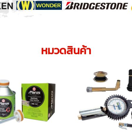
หมวดสินค้า