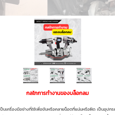
กลไกการทำงานของบล็อกลม
ป็นเครื่องมือช่างที่ใช้เพื่อขันหรือคลายน็อตที่แน่นหรือฝืด เป็นอุปกร