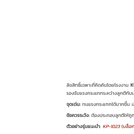
ลิขสิทธิ์เฉพาะที่คิดค้นโดยโรงงาน
K
รองรับแรงกระแทกระหว่างลูกตีกับเส
จุดเด่น:
ทนแรงกระแทกได้มากขึ้น เสื้
ข้อควรระวัง:
ต้องประกอบลูกตีให้ถู
ตัวอย่างรุ่นแนะนำ
:
KP-1023
(บล็อก