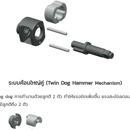
ระบบค้อนใหญ่คู่ (Twin Dog Hammer
)
Mechanism
 dog การทำงานด้วยลูกตี 2 ตัว ทำให้แรงบิดเพิ่มขึ้น แรงสะบัดลดลง
ีลูกตีถึง 2 ตัว