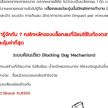
ลือกหลากหลายขนาด หลากหลายยี่ห้อ ไม่ว่าจะเป็นบล็อกลม 1 นิ้ว 
ใช้งานหลายคนอาจยังไม่รู้คือ
บล็อกลมแต่ละรุ่นนั้นมีกลไกการทำงา
งสะบัด แรงบิด การกินลม อัตราการกระแทก (Impact per minu
รู้จักกับ
7
กลไกหลักของบล็อกลม
ที่นิยมใช้ในท้องตล
คุ้มค่าที่สุด
ระบบค้อนเดี่ยว (Rocking Dog Mechanism)
งสร้างที่เรียบง่าย ไม่ซับซ้อน น้ำหนักพอประมาณ ให้แรงบิดสูงในตั้งแต
ง่าย , รื้อแล้วประกอบกลับเข้าไปง่าย
และเสียงค่อนข้างดัง
0
(Brand: KUKEN)