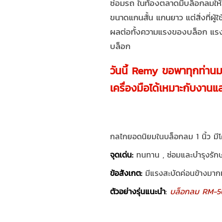
ซ่อมรถ ในท้องตลาดมีบล็อกลมให้เ
ขนาดแกนสั้น แกนยาว แต่สิ่งที่ผู้
ผลต่อทั้งความแรงของบล็อก แร
บล็อก
วันนี้
Remy
ขอพาทุกท่านมา
เครื่องมือได้เหมาะกับงานและ
กลไกยอดนิยมในบล็อกลม 1 นิ้ว มีโคร
จุดเด่น:
ทนทาน , ซ่อมและบำรุงรักษา
ข้อสังเกต:
มีแรงสะบัดค่อนข้างมาก
ตัวอย่างรุ่นแนะนำ
:
บล็อกลม
RM-5