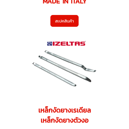
MADE IN ITALY
สเปคสินค้า
เหล็กงัดยางเรเดียล
เหล็กงัดยางตัวงอ